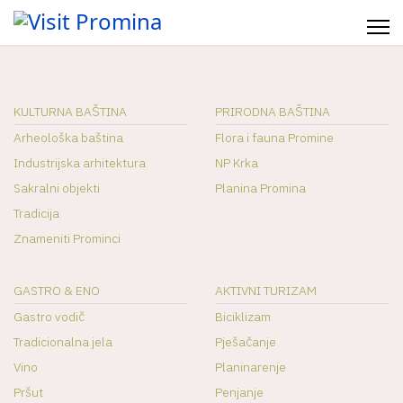
KULTURNA BAŠTINA
PRIRODNA BAŠTINA
Arheološka baština
Flora i fauna Promine
Industrijska arhitektura
NP Krka
Sakralni objekti
Planina Promina
Tradicija
Znameniti Prominci
GASTRO & ENO
AKTIVNI TURIZAM
Gastro vodič
Biciklizam
Tradicionalna jela
Pješačanje
Vino
Planinarenje
Pršut
Penjanje