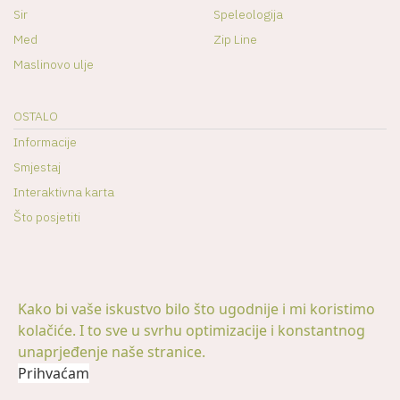
Sir
Speleologija
Med
Zip Line
Maslinovo ulje
OSTALO
Informacije
Smjestaj
Interaktivna karta
Što posjetiti
Kako bi vaše iskustvo bilo što ugodnije i mi koristimo
kolačiće. I to sve u svrhu optimizacije i konstantnog
© 2026 -
Visit Promina | Lokalni vodič kroz prominski kraj
|
unaprjeđenje naše stranice.
Digitalna pristupačnost
Prihvaćam