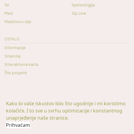
Sir
Speleologija
Med
Zip Line
Maslinovo ulje
OSTALO
Informacije
Smjestaj
Interaktivna karta
Što posjetiti
Kako bi vaše iskustvo bilo što ugodnije i mi koristimo
kolačiće. I to sve u svrhu optimizacije i konstantnog
© 2026 -
Visit Promina | Lokalni vodič kroz prominski kraj
|
unaprjeđenje naše stranice.
Digitalna pristupačnost
Prihvaćam