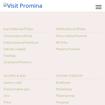
KULTURNA BAŠTINA
PRIRODNA BAŠTINA
Arheološka baština
Flora i fauna Promine
Industrijska arhitektura
NP Krka
Sakralni objekti
Planina Promina
Tradicija
Znameniti Prominci
GASTRO & ENO
AKTIVNI TURIZAM
Gastro vodič
Biciklizam
Tradicionalna jela
Pješačanje
Vino
Planinarenje
Pršut
Penjanje