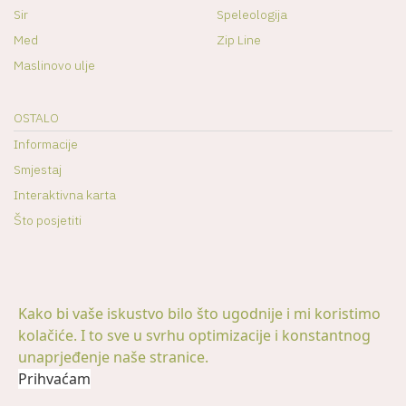
Sir
Speleologija
Med
Zip Line
Maslinovo ulje
OSTALO
Informacije
Smjestaj
Interaktivna karta
Što posjetiti
Kako bi vaše iskustvo bilo što ugodnije i mi koristimo
kolačiće. I to sve u svrhu optimizacije i konstantnog
© 2026 -
Visit Promina | Lokalni vodič kroz prominski kraj
|
unaprjeđenje naše stranice.
Digitalna pristupačnost
Prihvaćam