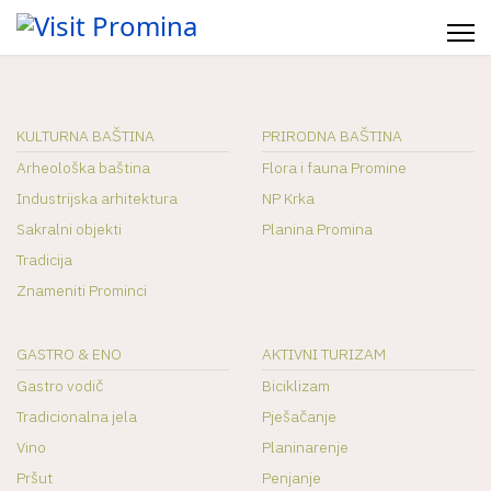
KULTURNA BAŠTINA
PRIRODNA BAŠTINA
Arheološka baština
Flora i fauna Promine
Industrijska arhitektura
NP Krka
Sakralni objekti
Planina Promina
Tradicija
Znameniti Prominci
GASTRO & ENO
AKTIVNI TURIZAM
Gastro vodič
Biciklizam
Tradicionalna jela
Pješačanje
Vino
Planinarenje
Pršut
Penjanje